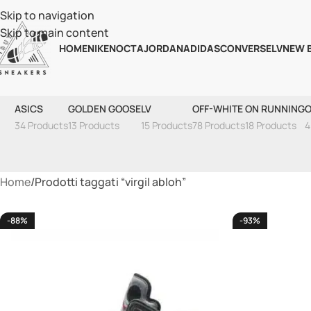
Skip to navigation
Skip to main content
HOME
NIKE
NOCTA
JORDAN
ADIDAS
CONVERSE
LV
NEW 
ASICS
GOLDEN GOOSE
LV
OFF-WHITE
ON RUNNING
O
34 Products
13 Products
15 Products
78 Products
18 Products
4
Home
Prodotti taggati “virgil abloh”
-88%
-93%