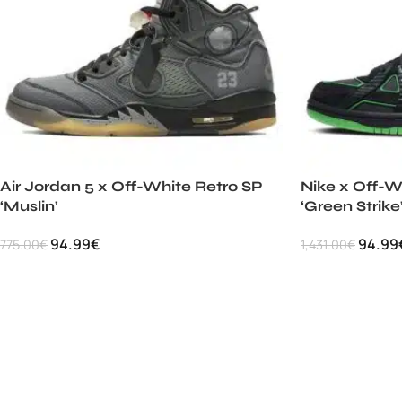
Air Jordan 5 x Off-White Retro SP
Nike x Off-W
‘Muslin’
‘Green Strike
94.99
€
94.99
775.00
€
1,431.00
€