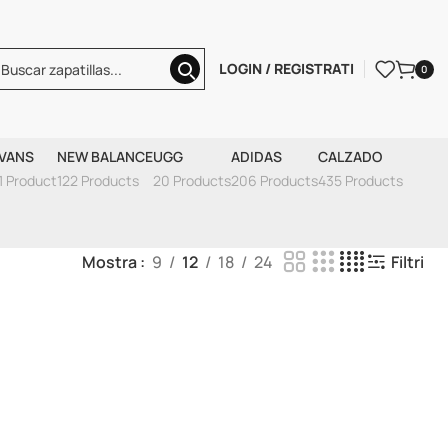
LOGIN / REGISTRATI
0
VANS
NEW BALANCE
UGG
ADIDAS
CALZADO
1 Product
122 Products
20 Products
206 Products
435 Products
Mostra
9
12
18
24
Filtri