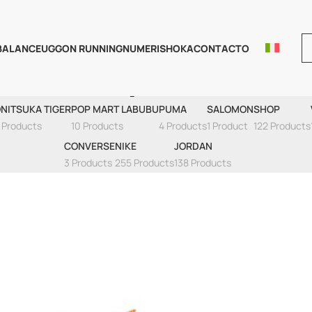
BALANCE
UGG
ON RUNNING
NUMERIS
HOKA
CONTACTO
Virgil Abloh
NITSUKA TIGER
POP MART LABUBU
PUMA
SALOMON
SHOP
 Products
10 Products
4 Products
1 Product
122 Products
CONVERSE
NIKE
JORDAN
3 Products
255 Products
138 Products