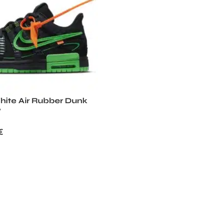
hite Air Rubber Dunk
’
€