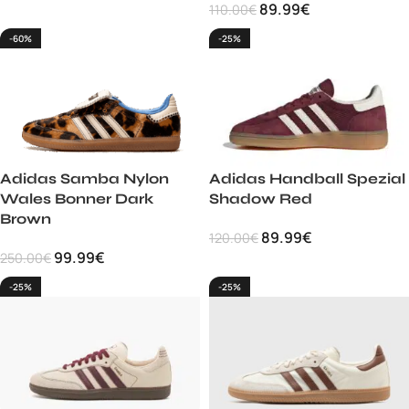
89.99
€
110.00
€
-60%
-25%
Adidas Samba Nylon
Adidas Handball Spezial
Wales Bonner Dark
Shadow Red
Brown
89.99
€
120.00
€
99.99
€
250.00
€
-25%
-25%