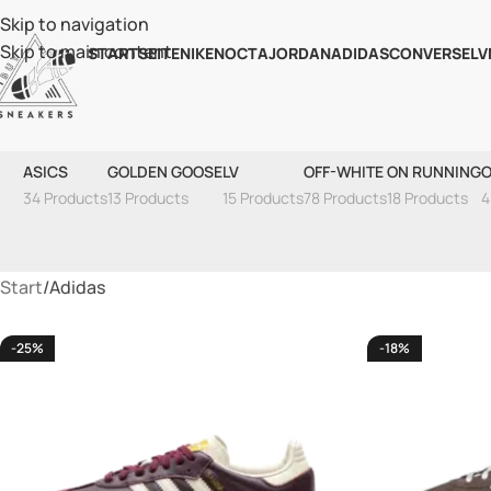
Skip to navigation
Skip to main content
STARTSEITE
NIKE
NOCTA
JORDAN
ADIDAS
CONVERSE
LV
ASICS
GOLDEN GOOSE
LV
OFF-WHITE
ON RUNNING
O
34 Products
13 Products
15 Products
78 Products
18 Products
4
Start
Adidas
-25%
-18%