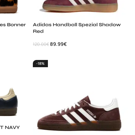
es Bonner
Adidas Handball Spezial Shadow
Red
89.99
€
120.00
€
-18%
T NAVY