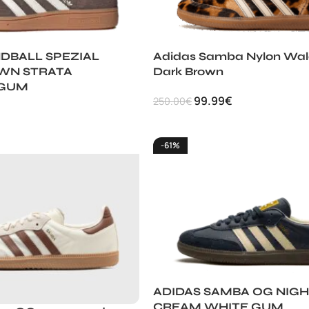
DBALL SPEZIAL
Adidas Samba Nylon Wal
WN STRATA
Dark Brown
 GUM
99.99
€
250.00
€
-61%
ADIDAS SAMBA OG NIGH
CREAM WHITE GUM