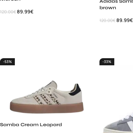
Adidas Sam
brown
89.99
€
120.00
€
89.99
€
120.00
€
-53%
-33%
Samba Cream Leopard