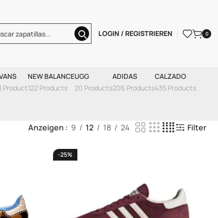
LOGIN / REGISTRIEREN
0
VANS
NEW BALANCE
UGG
ADIDAS
CALZADO
1 Product
122 Products
20 Products
206 Products
435 Products
Anzeigen
9
12
18
24
Filter
-25%