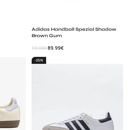
Adidas Handball Spezial Shadow
Brown Gum
89.99
€
110.00
€
-25%