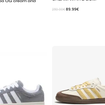
ba OG cream and
89.99
€
230.00
€