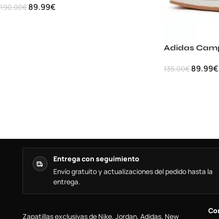
89.99
€
190.00
€
Adidas Camp
89.99
€
135.00
€
Entrega con seguimiento
Envío gratuito y actualizaciones del pedido hasta la
entrega.
Co
Zapatillas exclusivas de Nike, Jordan, Adidas, New