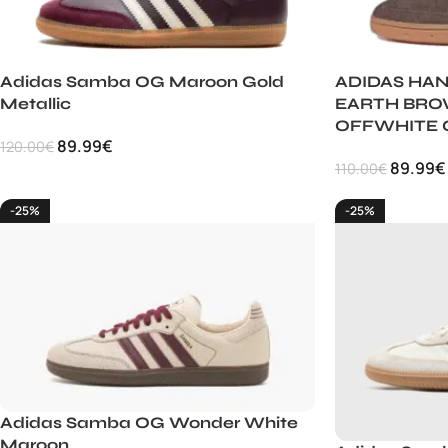
Adidas Samba OG Maroon Gold
ADIDAS HAN
Metallic
EARTH BRO
OFFWHITE
89.99
€
120.00
€
89.99
€
110.00
€
-25%
-25%
Adidas Samba OG Wonder White
Maroon