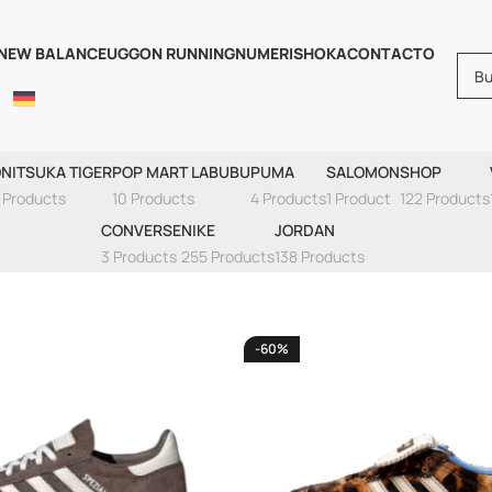
NEW BALANCE
UGG
ON RUNNING
NUMERIS
HOKA
CONTACTO
Adidas
NITSUKA TIGER
POP MART LABUBU
PUMA
SALOMON
SHOP
 Products
10 Products
4 Products
1 Product
122 Products
CONVERSE
NIKE
JORDAN
3 Products
255 Products
138 Products
-60%