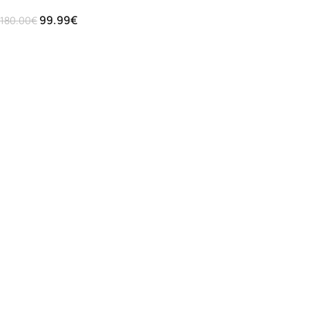
99.99
€
180.00
€