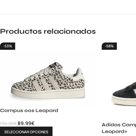
Productos relacionados
-53%
-58%
Campus 00s Leopard
89.99
€
190.00
€
Adidas Camp
Leopard»
SELECCIONAR OPCIONES