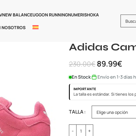
V
NEW BALANCE
UGG
ON RUNNING
NUMERIS
HOKA
N NOSOTROS
Inicio
Adidas
Adidas Campus
Adidas Cam
89.99
€
230.00
€
En Stock
Envío en 1-3 días 
IMPORTANTE
La talla es estándar. Si tienes lo
TALLA