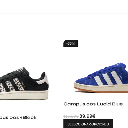
-33%
Campus 00s Lucid Blue
89.99
€
135.00
€
us 00s «Black
SELECCIONAR OPCIONES