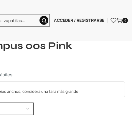
ACCEDER / REGISTRARSE
0
Adidas Campus 00s Pink
pus 00s Pink
hábiles
s pies anchos, considera una talla más grande.