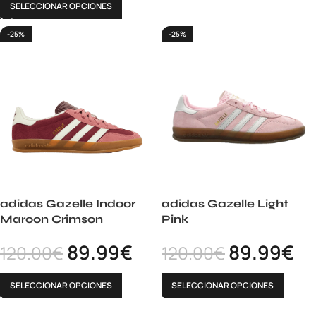
SELECCIONAR OPCIONES
-25%
-25%
adidas Gazelle Indoor
adidas Gazelle Light
Maroon Crimson
Pink
89.99
€
89.99
€
120.00
€
120.00
€
SELECCIONAR OPCIONES
SELECCIONAR OPCIONES