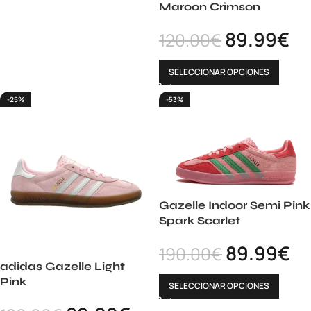
Maroon Crimson
89.99
€
120.00
€
SELECCIONAR OPCIONES
-25%
-53%
Gazelle Indoor Semi Pink
Spark Scarlet
89.99
€
190.00
€
adidas Gazelle Light
Pink
SELECCIONAR OPCIONES