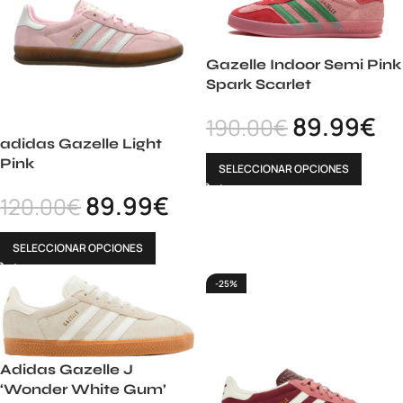
Gazelle Indoor Semi Pink
Spark Scarlet
89.99
€
190.00
€
adidas Gazelle Light
Pink
SELECCIONAR OPCIONES
89.99
€
120.00
€
SELECCIONAR OPCIONES
-25%
Adidas Gazelle J
‘Wonder White Gum’