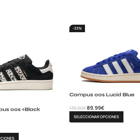
-33%
Campus 00s Lucid Blue
89.99
€
135.00
€
us 00s «Black
SELECCIONAR OPCIONES
PCIONES