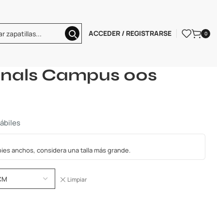
ACCEDER / REGISTRARSE
0
adidas Originals Campus 00s
ginals Campus 00s
hábiles
s pies anchos, considera una talla más grande.
Limpiar