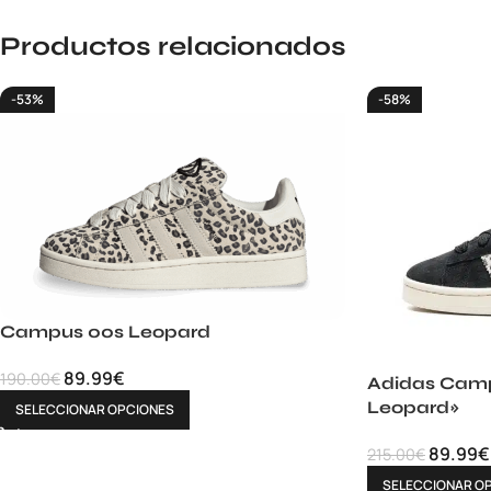
Productos relacionados
-53%
-58%
Campus 00s Leopard
89.99
€
190.00
€
Adidas Camp
Leopard»
SELECCIONAR OPCIONES
89.99
€
215.00
€
SELECCIONAR O