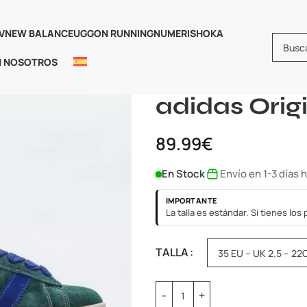
V
NEW BALANCE
UGG
ON RUNNING
NUMERIS
HOKA
N NOSOTROS
Inicio
Adidas
Adidas Campus
adidas Ori
89.99
€
En Stock
Envío en 1-3 días 
IMPORTANTE
La talla es estándar. Si tienes lo
TALLA