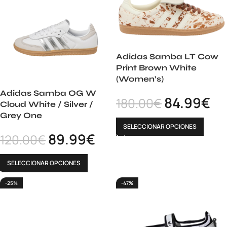
Adidas Samba LT Cow
Print Brown White
(Women’s)
Adidas Samba OG W
84.99
€
180.00
€
Cloud White / Silver /
Grey One
SELECCIONAR OPCIONES
89.99
€
120.00
€
SELECCIONAR OPCIONES
-25%
-47%