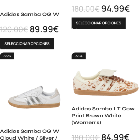
94.99
€
180.00
€
Adidas Samba OG W
SELECCIONAR OPCIONES
89.99
€
120.00
€
SELECCIONAR OPCIONES
-25%
-53%
Adidas Samba LT Cow
Print Brown White
(Women’s)
Adidas Samba OG W
84.99
€
180.00
€
Cloud White / Silver /