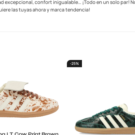
ad excepcional, confort inigualable… ¡Todo en un solo par! N
iere las tuyas ahora y marca tendencia!
-25%
a LT Cow Print Brown