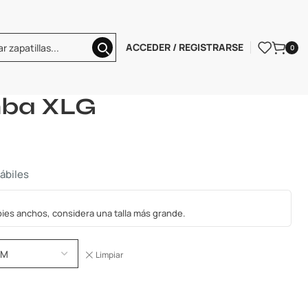
ACCEDER / REGISTRARSE
0
adidas Samba XLG
mba XLG
hábiles
s pies anchos, considera una talla más grande.
Limpiar