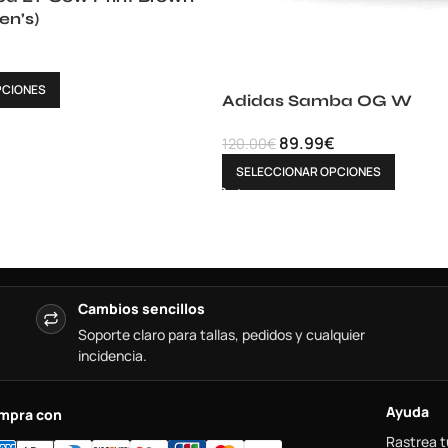
n’s)
PCIONES
Adidas Samba OG W
89.99
€
120.00
€
SELECCIONAR OPCIONES
Cambios sencillos
Soporte claro para tallas, pedidos y cualquier
incidencia.
Ayuda
mpra con
Rastrea t