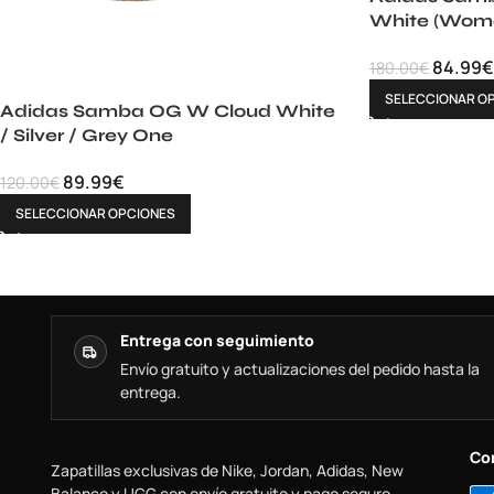
White (Wome
84.99
€
180.00
€
SELECCIONAR O
Adidas Samba OG W Cloud White
/ Silver / Grey One
89.99
€
120.00
€
SELECCIONAR OPCIONES
Entrega con seguimiento
Envío gratuito y actualizaciones del pedido hasta la
entrega.
Co
Zapatillas exclusivas de Nike, Jordan, Adidas, New
Balance y UGG con envío gratuito y pago seguro.