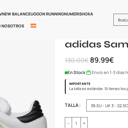
V
NEW BALANCE
UGG
ON RUNNING
NUMERIS
HOKA
N NOSOTROS
Inicio
Adidas
ADIDAS SAMBA
adidas Sa
89.99
€
130.00
€
En Stock
Envío en 1-3 días 
IMPORTANTE
La talla es estándar. Si tienes lo
TALLA