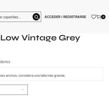
ACCEDER / REGISTRARSE
0
rdan 1 Low Vintage Grey
1 Low Vintage Grey
hábiles
s pies anchos, considera una talla más grande.