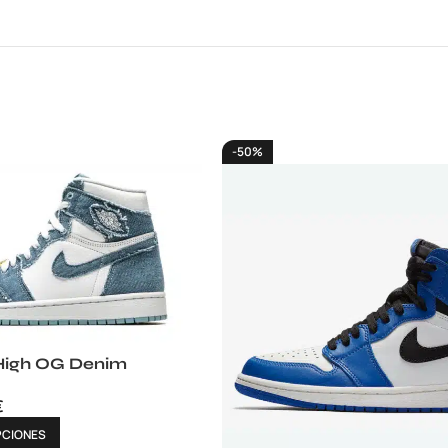
-50%
 High OG Denim
€
PCIONES