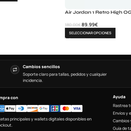
Air Jordan 1 Retro High O
89.99
€
180.00
€
SELECCIONAR OPCIONES
Cambios sencillos
Soporte claro para tallas, pedidos y cualquier
incidencia.
Ayuda
mpra con
Rastrea t
Envíos y 
jetas principales y wallets digitales disponibles en
Cambios 
ckout.
Guía de ta