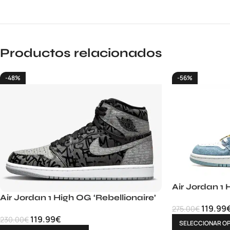
Productos relacionados
-48%
-56%
Air Jordan 1
Air Jordan 1 High OG ‘Rebellionaire’
119.99
275.00
€
119.99
€
230.00
€
SELECCIONAR O