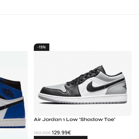
-19%
Air Jordan 1 Low ‘Shadow Toe’
129.99
€
160.00
€