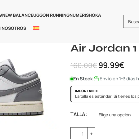
V
NEW BALANCE
UGG
ON RUNNING
NUMERIS
HOKA
N NOSOTROS
Inicio
Jordan
Jordan 1
Air Jo
Air Jordan 
99.99
€
160.00
€
En Stock
Envío en 1-3 días 
IMPORTANTE
La talla es estándar. Si tienes lo
TALLA