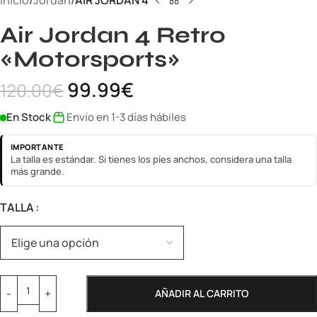
Inicio
Jordan
AIR JORDAN 4
Air Jordan 4 Retro
«Motorsports»
99.99
€
120.00
€
En Stock
Envío en 1-3 días hábiles
IMPORTANTE
La talla es estándar. Si tienes los pies anchos, considera una talla
más grande.
TALLA
AÑADIR AL CARRITO