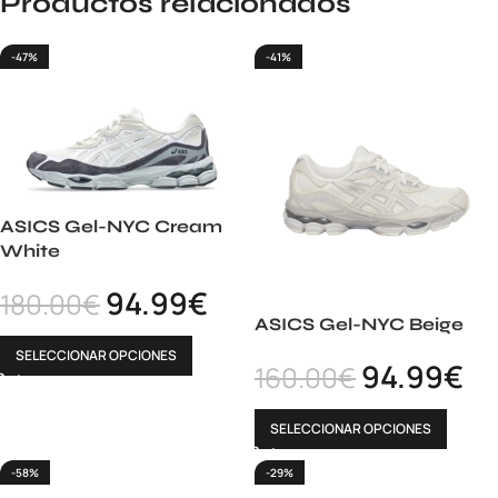
Productos relacionados
-47%
-41%
ASICS Gel-NYC Cream
White
94.99
€
180.00
€
ASICS Gel-NYC Beige
SELECCIONAR OPCIONES
94.99
€
160.00
€
SELECCIONAR OPCIONES
-58%
-29%