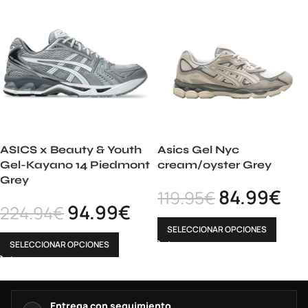
ASICS x Beauty & Youth
Asics Gel Nyc
Gel-Kayano 14 Piedmont
cream/oyster Grey
Grey
84.99
€
119.95
€
94.99
€
224.94
€
SELECCIONAR OPCIONES
SELECCIONAR OPCIONES
Entrega con seguimiento