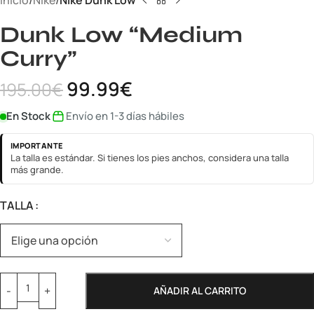
Inicio
Nike
Nike Dunk Low
Dunk Low “Medium
Curry”
99.99
€
195.00
€
En Stock
Envío en 1-3 días hábiles
IMPORTANTE
La talla es estándar. Si tienes los pies anchos, considera una talla
más grande.
TALLA
AÑADIR AL CARRITO