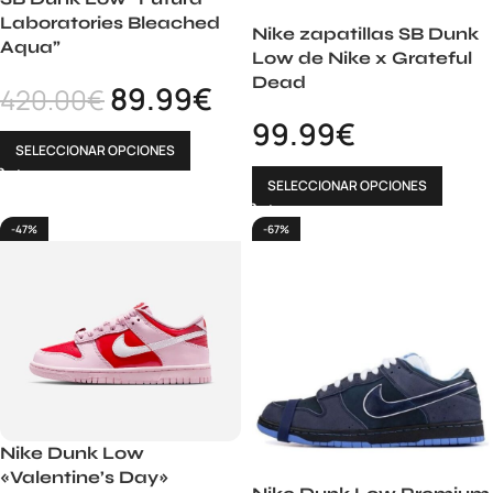
Laboratories Bleached
Nike zapatillas SB Dunk
Aqua”
Low de Nike x Grateful
Dead
89.99
€
420.00
€
99.99
€
SELECCIONAR OPCIONES
SELECCIONAR OPCIONES
-47%
-67%
Nike Dunk Low
«Valentine’s Day»