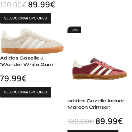
89.99
€
120.00
€
SELECCIONAR OPCIONES
-25%
Adidas Gazelle J
‘Wonder White Gum’
79.99
€
SELECCIONAR OPCIONES
adidas Gazelle Indoor
Maroon Crimson
89.99
€
120.00
€