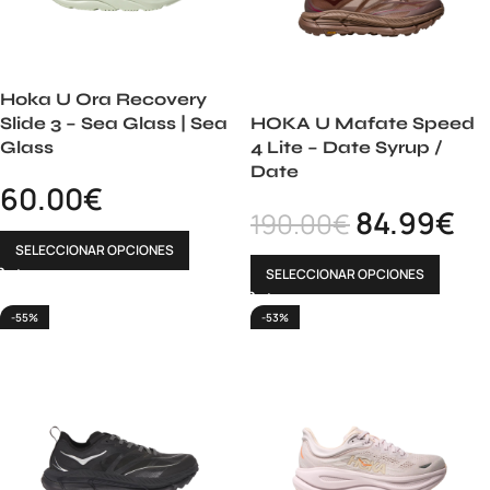
Hoka U Ora Recovery
Slide 3 – Sea Glass | Sea
HOKA U Mafate Speed
Glass
4 Lite – Date Syrup /
Date
60.00
€
84.99
€
190.00
€
SELECCIONAR OPCIONES
SELECCIONAR OPCIONES
-55%
-53%