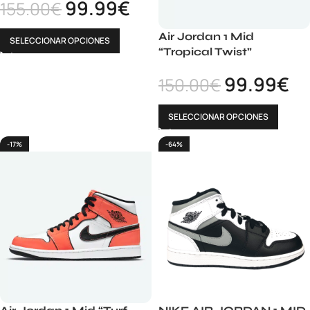
99.99
€
155.00
€
Air Jordan 1 Mid
SELECCIONAR OPCIONES
“Tropical Twist”
99.99
€
150.00
€
SELECCIONAR OPCIONES
-17%
-64%