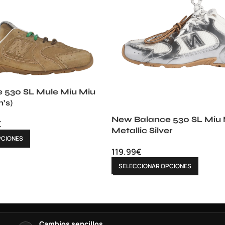
 530 SL Mule Miu Miu
’s)
New Balance 530 SL Miu 
€
Metallic Silver
PCIONES
119.99
€
SELECCIONAR OPCIONES
Cambios sencillos