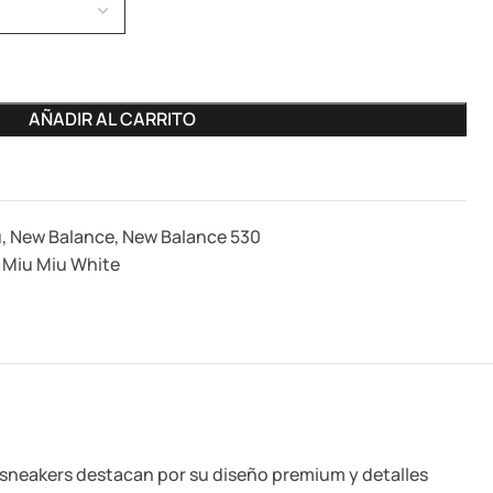
AÑADIR AL CARRITO
u
,
New Balance
,
New Balance 530
 Miu Miu White
s sneakers destacan por su diseño premium y detalles