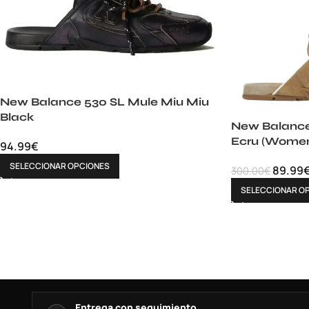
New Balance 530 SL Mule Miu Miu
Black
New Balance
Ecru (Women
94.99
€
SELECCIONAR OPCIONES
89.99
300.00
€
SELECCIONAR O
Entrega con seguimiento