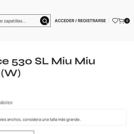
ACCEDER / REGISTRARSE
0
nce 530
Miu Miu
White Gum (W)
e 530 SL Miu Miu
 (W)
hábiles
s pies anchos, considera una talla más grande.