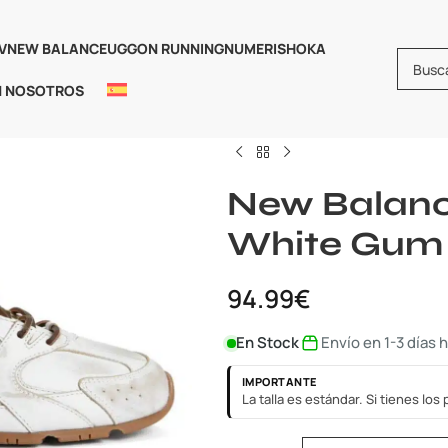
V
NEW BALANCE
UGG
ON RUNNING
NUMERIS
HOKA
N NOSOTROS
Inicio
New Balance
New Bala
New Balance 530 SL Miu Miu 
New Balanc
White Gum
94.99
€
En Stock
Envío en 1-3 días 
IMPORTANTE
La talla es estándar. Si tienes lo