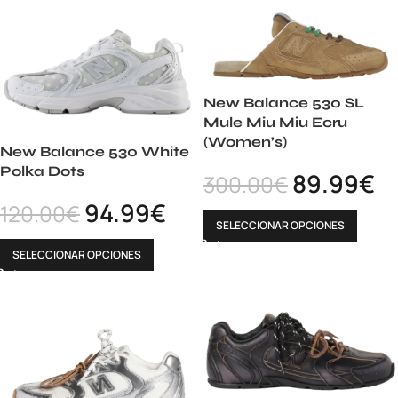
New Balance 530 SL
Mule Miu Miu Ecru
(Women’s)
New Balance 530 White
Polka Dots
89.99
€
300.00
€
94.99
€
120.00
€
SELECCIONAR OPCIONES
SELECCIONAR OPCIONES