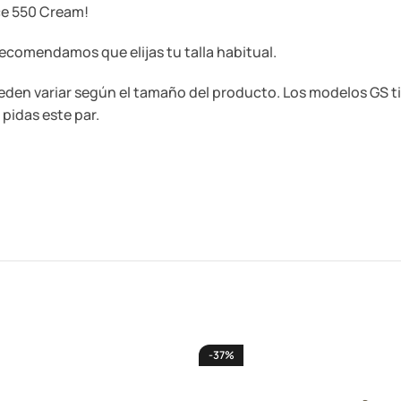
ce 550 Cream!
ecomendamos que elijas tu talla habitual.
ueden variar según el tamaño del producto. Los modelos GS ti
pidas este par.
-37%