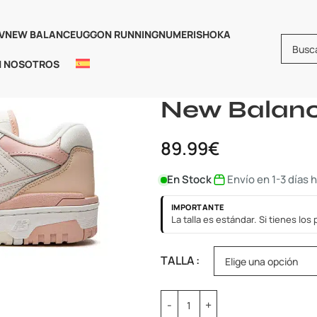
V
NEW BALANCE
UGG
ON RUNNING
NUMERIS
HOKA
N NOSOTROS
Inicio
Calzado
New Balance 5
New Balanc
89.99
€
En Stock
Envío en 1-3 días 
IMPORTANTE
La talla es estándar. Si tienes lo
TALLA