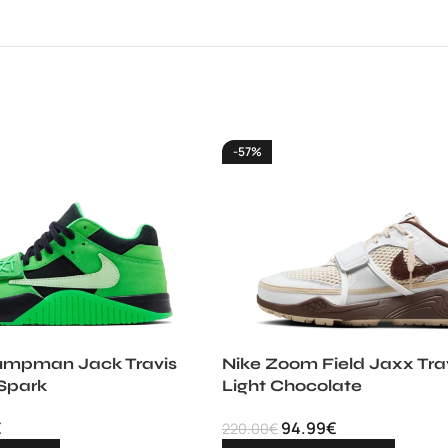
-57%
Jumpman Jack Travis
Nike Zoom Field Jaxx Trav
Spark
Light Chocolate
€
94.99
€
220.00
€