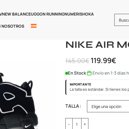
V
NEW BALANCE
UGG
ON RUNNING
NUMERIS
HOKA
N NOSOTROS
Inicio
Nike
NIKE AIR MORE U
NIKE AIR 
119.99
€
145.00
€
En Stock
Envío en 1-3 días 
IMPORTANTE
La talla es estándar. Si tienes lo
TALLA