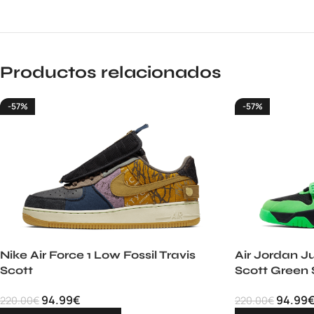
Productos relacionados
-57%
-57%
Nike Air Force 1 Low Fossil Travis
Air Jordan 
Scott
Scott Green 
94.99
€
94.99
220.00
€
220.00
€