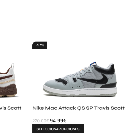
-57%
is Scott
Nike Mac Attack QS SP Travis Scott
94.99
€
220.00
€
SELECCIONAR OPCIONES