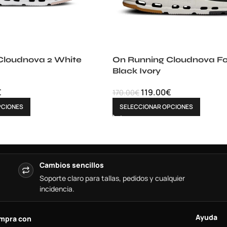
Cloudnova 2 White
On Running Cloudnova F
Black Ivory
€
119.00
€
170.00
€
PCIONES
SELECCIONAR OPCIONES
Cambios sencillos
Soporte claro para tallas, pedidos y cualquier
incidencia.
Ayuda
mpra con