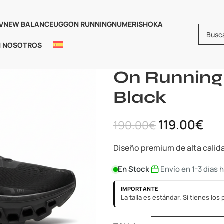
V
NEW BALANCE
UGG
ON RUNNING
NUMERIS
HOKA
N NOSOTROS
Inicio
Calzado
On Running Cl
On Running
Black
119.00
€
190.00
€
Diseño premium de alta calid
En Stock
Envío en 1-3 días 
IMPORTANTE
La talla es estándar. Si tienes lo