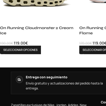
On Running Cloudmonster 2 Cream
On Running 
Ice
Flame
119.00
€
119.00
190.00
€
170.00
€
SELECCIONAR OPCIONES
SELECCIONAR O
Entrega con seguimiento
Envío gratuito y actualizaciones del pedido hasta la
entrega.
Co
Zapatillas exclusivas de Nike, Jordan, Adidas, New