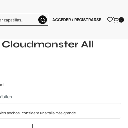
ACCEDER / REGISTRARSE
0
oudmonster All Black
 Cloudmonster All
ad.
hábiles
s pies anchos, considera una talla más grande.