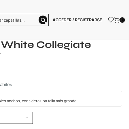
ACCEDER / REGISTRARSE
0
Samba OG ‘White Collegiate Green Gum’
White Collegiate
’
hábiles
s pies anchos, considera una talla más grande.