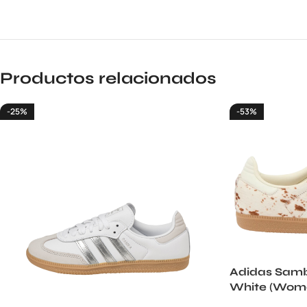
Productos relacionados
-25%
-53%
Adidas Samb
White (Wome