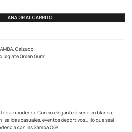
AÑADIR AL CARRITO
SAMBA
,
Calzado
llegiate Green Gum'
n toque moderno. Con su elegante diseño en blanco,
n: salidas casuales, eventos deportivos… ¡lo que sea!
endencia con las Samba OG!