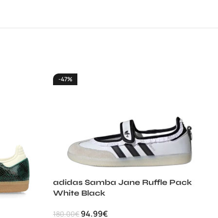
-47%
adidas Samba Jane Ruffle Pack
White Black
94.99
€
180.00
€