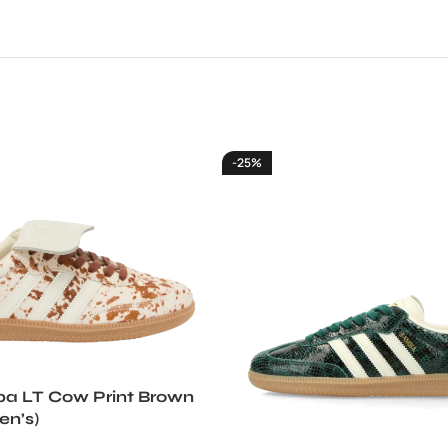
-25%
a LT Cow Print Brown
n’s)