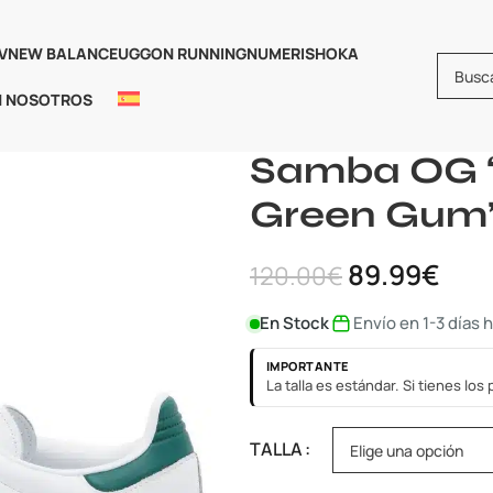
V
NEW BALANCE
UGG
ON RUNNING
NUMERIS
HOKA
N NOSOTROS
Inicio
Adidas
ADIDAS SAMBA
Samba OG ‘
Green Gum
89.99
€
120.00
€
En Stock
Envío en 1-3 días 
IMPORTANTE
La talla es estándar. Si tienes lo
TALLA