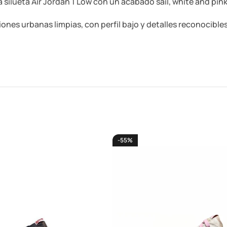
 silueta Air Jordan 1 Low con un acabado sail, white and pin
ones urbanas limpias, con perfil bajo y detalles reconocibles
-55%