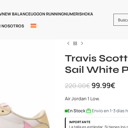
V
NEW BALANCE
UGG
ON RUNNING
NUMERIS
HOKA
N NOSOTROS
Inicio
Jordan
AIR JORDAN 1
A
Travis Scott x Air Jordan 1 Lo
Travis Scot
Sail White 
99.99
€
220.00
€
Air Jordan 1 Low.
En Stock
Envío en 1-3 días 
IMPORTANTE
La talla es estándar. Si tienes lo