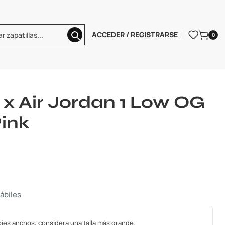
ACCEDER / REGISTRARSE
0
ir Jordan 1 Low
w OG Sail White Pink
t x Air Jordan 1 Low OG
Pink
hábiles
s pies anchos, considera una talla más grande.