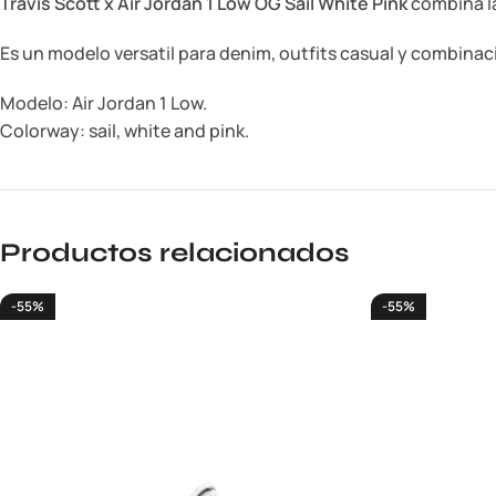
Travis Scott x Air Jordan 1 Low OG Sail White Pink
combina la
Es un modelo versatil para denim, outfits casual y combinaci
Modelo: Air Jordan 1 Low.
Colorway: sail, white and pink.
Productos relacionados
-55%
-55%