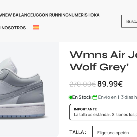
V
NEW BALANCE
UGG
ON RUNNING
NUMERIS
HOKA
N NOSOTROS
Inicio
Jordan
AIR JORDAN 1
A
Wmns Air J
Wolf Grey’
89.99
€
270.00
€
En Stock
Envío en 1-3 días 
IMPORTANTE
La talla es estándar. Si tienes lo
TALLA