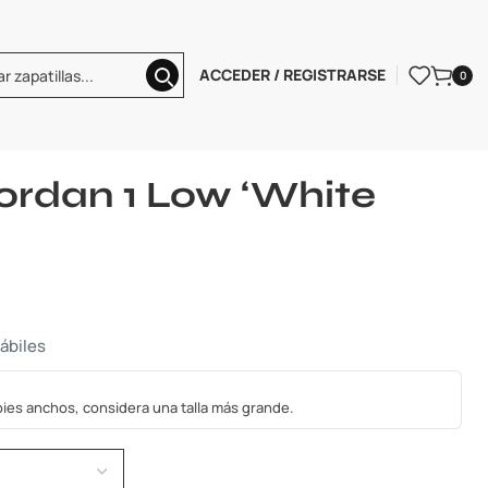
ACCEDER / REGISTRARSE
0
ir Jordan 1 Low
Wmns Air Jordan 1 Low ‘White Wolf Grey’
ordan 1 Low ‘White
hábiles
s pies anchos, considera una talla más grande.