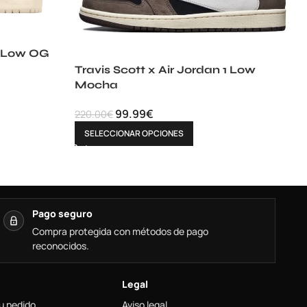
 1 Low OG
Travis Scott x Air Jordan 1 Low
Mocha
99.99
€
220.00
€
SELECCIONAR OPCIONES
Pago seguro
Compra protegida con métodos de pago
reconocidos.
Legal
u pedido
Aviso legal