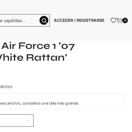
ACCEDER / REGISTRARSE
0
 Nike Air Force 1 ’07 Essential ‘White Rattan’
ir Force 1 ’07
White Rattan’
hábiles
s pies anchos, considera una talla más grande.