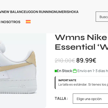
V
NEW BALANCE
UGG
ON RUNNING
NUMERIS
HOKA
N NOSOTROS
Inicio
Nike
Nike Air Force
Wmns
Wmns Nike A
Essential ‘
89.99
€
210.00
€
En Stock
Envío en 1-3 días 
IMPORTANTE
La talla es estándar. Si tienes lo
TALLA