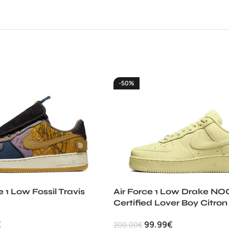
-50%
e 1 Low Fossil Travis
Air Force 1 Low Drake N
Certified Lover Boy Citron
€
99.99
€
200.00
€