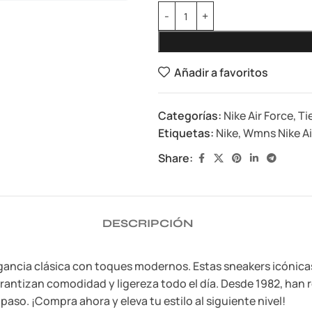
Añadir a favoritos
Categorías:
Nike Air Force
,
Ti
Etiquetas:
Nike
,
Wmns Nike Air
Share:
DESCRIPCIÓN
 elegancia clásica con toques modernos. Estas sneakers icóni
garantizan comodidad y ligereza todo el día. Desde 1982, han 
aso. ¡Compra ahora y eleva tu estilo al siguiente nivel!