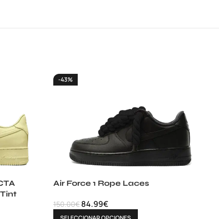
-43%
OCTA
Air Force 1 Rope Laces
 Tint
84.99
€
150.00
€
SELECCIONAR OPCIONES