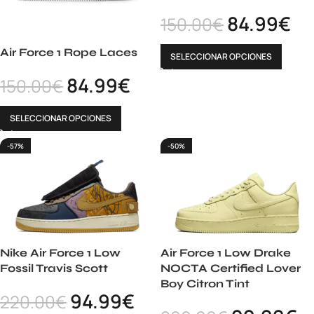
84.99
€
150.00
€
Air Force 1 Rope Laces
SELECCIONAR OPCIONES
84.99
€
150.00
€
SELECCIONAR OPCIONES
-57%
-50%
Nike Air Force 1 Low
Air Force 1 Low Drake
Fossil Travis Scott
NOCTA Certified Lover
Boy Citron Tint
94.99
€
220.00
€