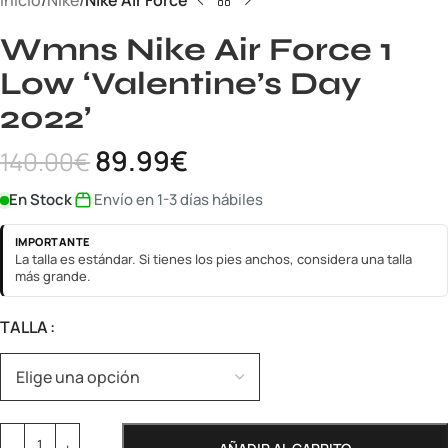
Inicio
Nike
Nike Air Force
Wmns Nike Air Force 1
Low ‘Valentine’s Day
2022’
89.99
€
140.00
€
En Stock
Envío en 1-3 días hábiles
IMPORTANTE
La talla es estándar. Si tienes los pies anchos, considera una talla
más grande.
TALLA