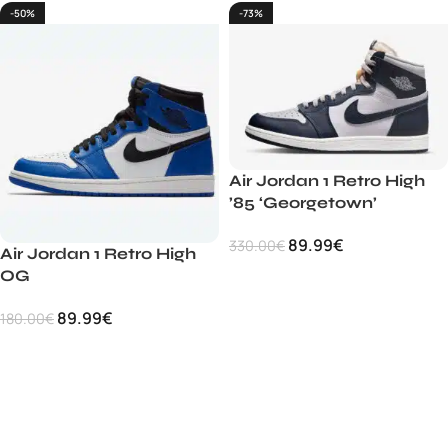
-50%
-73%
Air Jordan 1 Retro High
’85 ‘Georgetown’
89.99
€
330.00
€
Air Jordan 1 Retro High
OG
89.99
€
180.00
€