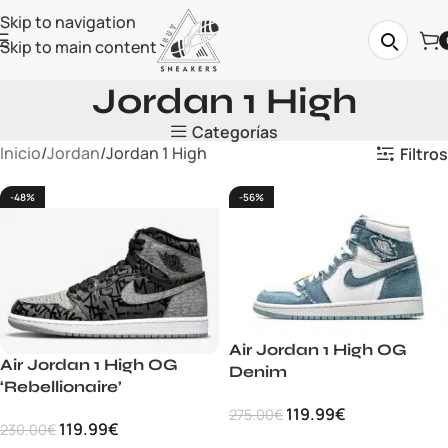
Skip to navigation
Skip to main content
Jordan 1 High
Categorías
Inicio
Jordan
Jordan 1 High
Filtros
-48%
-56%
Air Jordan 1 High OG
Air Jordan 1 High OG
Denim
‘Rebellionaire’
119.99
€
275.00
€
119.99
€
230.00
€