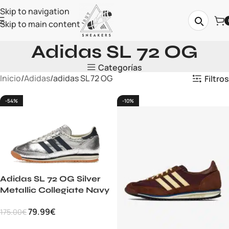
Skip to navigation
Skip to main content
Adidas SL 72 OG
Categorías
Inicio
Adidas
adidas SL 72 OG
Filtros
-54%
-10%
Adidas SL 72 OG Silver
Metallic Collegiate Navy
79.99
€
175.00
€