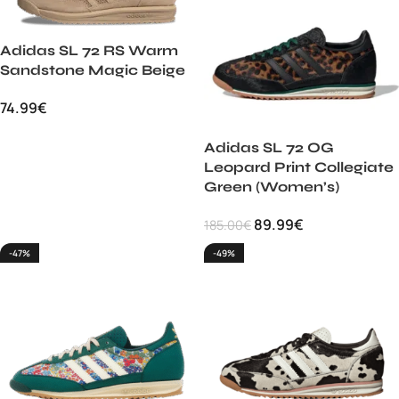
Adidas SL 72 RS Warm
Sandstone Magic Beige
74.99
€
Adidas SL 72 OG
Leopard Print Collegiate
Green (Women’s)
89.99
€
185.00
€
-47%
-49%