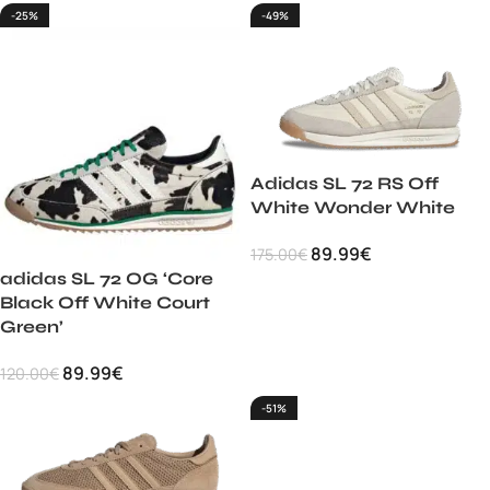
-25%
-49%
Adidas SL 72 RS Off
White Wonder White
89.99
€
175.00
€
adidas SL 72 OG ‘Core
Black Off White Court
Green’
89.99
€
120.00
€
-51%