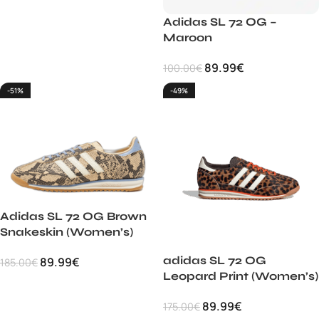
Adidas SL 72 OG –
Maroon
89.99
€
100.00
€
-51%
-49%
Adidas SL 72 OG Brown
Snakeskin (Women’s)
adidas SL 72 OG
89.99
€
185.00
€
Leopard Print (Women’s)
89.99
€
175.00
€