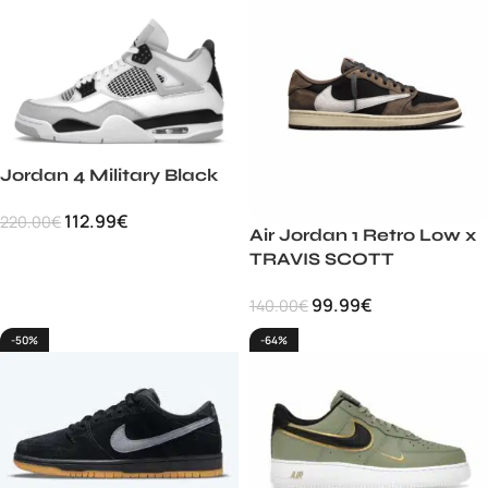
Jordan 4 Military Black
112.99
€
220.00
€
Air Jordan 1 Retro Low x
TRAVIS SCOTT
99.99
€
140.00
€
-50%
-64%