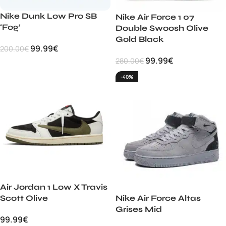
Nike Dunk Low Pro SB
Nike Air Force 1 07
‘Fog’
Double Swoosh Olive
Gold Black
99.99
€
200.00
€
99.99
€
280.00
€
-40%
Air Jordan 1 Low X Travis
Scott Olive
Nike Air Force Altas
Grises Mid
99.99
€