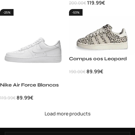
119.99
€
200.00
€
-25%
-53%
Campus 00s Leopard
89.99
€
190.00
€
Nike Air Force Blancas
89.99
€
119.99
€
Load more products