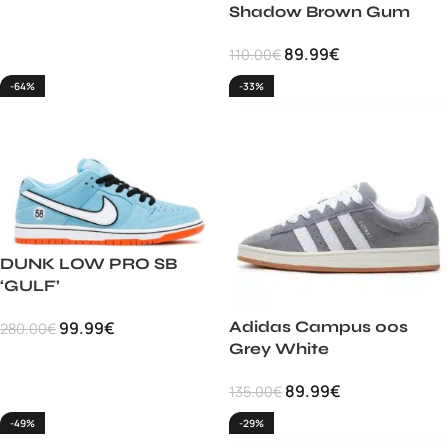
Shadow Brown Gum
89.99
€
110.00
€
-64%
-33%
DUNK LOW PRO SB
‘GULF’
Adidas Campus 00s
99.99
€
280.00
€
Grey White
89.99
€
135.00
€
-49%
-29%