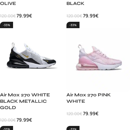
OLIVE
BLACK
79.99
€
79.99
€
120.00
€
120.00
€
-33%
-33%
Air Max 270 WHITE
Air Max 270 PINK
BLACK METALLIC
WHITE
GOLD
79.99
€
120.00
€
79.99
€
120.00
€
-33%
-33%