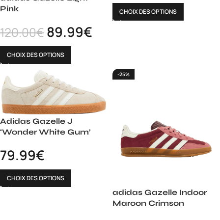
Pink
CHOIX DES OPTIONS
89.99
€
120.00
€
CHOIX DES OPTIONS
-25%
Adidas Gazelle J
‘Wonder White Gum’
79.99
€
CHOIX DES OPTIONS
adidas Gazelle Indoor
Maroon Crimson