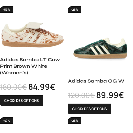
-53%
-25%
Adidas Samba LT Cow
Print Brown White
(Women’s)
Adidas Samba OG W
84.99
€
180.00
€
89.99
€
120.00
€
CHOIX DES OPTIONS
CHOIX DES OPTIONS
-47%
-25%