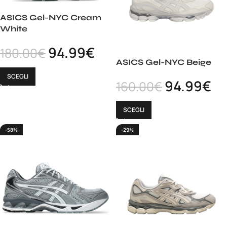
ASICS Gel-NYC Cream
White
94.99
€
180.00
€
ASICS Gel-NYC Beige
SCEGLI
94.99
€
160.00
€
SCEGLI
-58%
-29%