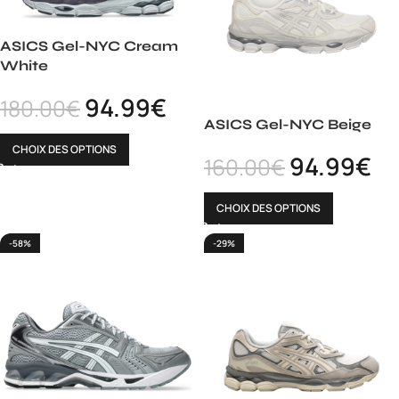
ASICS Gel-NYC Cream
White
94.99
€
180.00
€
ASICS Gel-NYC Beige
CHOIX DES OPTIONS
94.99
€
160.00
€
CHOIX DES OPTIONS
-58%
-29%