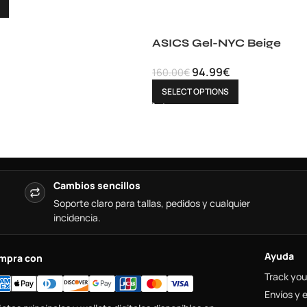
ASICS Gel-NYC Beige
94.99
€
160.00
€
SELECT OPTIONS
Cambios sencillos
Soporte claro para tallas, pedidos y cualquier
incidencia.
Ayuda
mpra con
Track you
Envíos y 