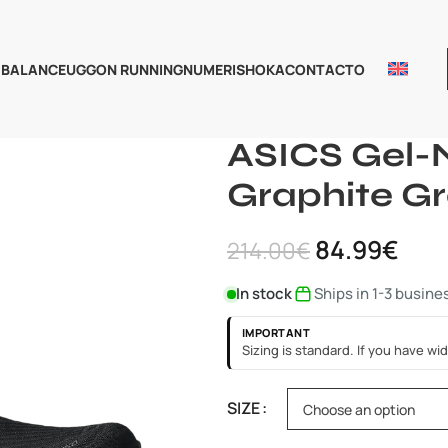
 BALANCE
UGG
ON RUNNING
NUMERIS
HOKA
CONTACTO
Home
ASICS
ASICS Gel-Nimbu
ASICS Gel-
Graphite G
84.99
€
214.00
€
In stock
Ships in 1-3 busine
IMPORTANT
Sizing is standard. If you have wid
SIZE