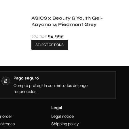
ASICS x Beauty & Youth Gel-
Kayano 14 Piedmont Grey
94.99
€
224.94
€
SELECT OPTIONS
Pago seguro
Compra protegida con métodos de pago
reconocidos.
Legal
r order
Legal notice
entregas
Shipping policy