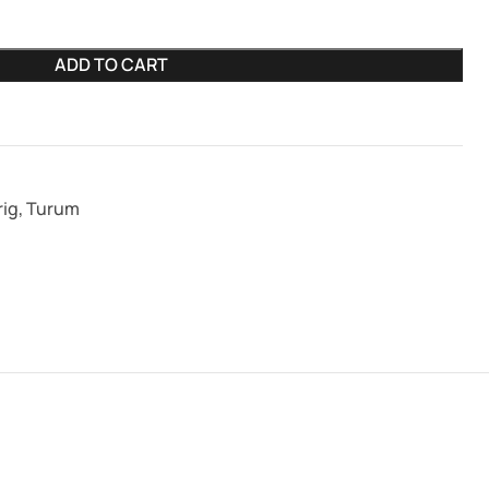
ADD TO CART
rig
,
Turum