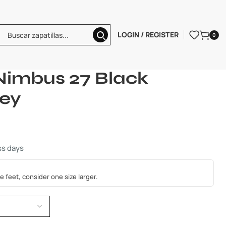
LOGIN / REGISTER
0
s 27 Black Graphite Grey
Nimbus 27 Black
rey
ss days
e feet, consider one size larger.