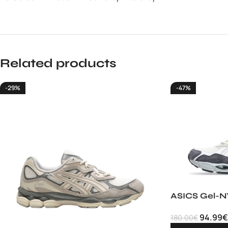
Related products
-29%
-47%
ASICS Gel-
94.99
€
180.00
€