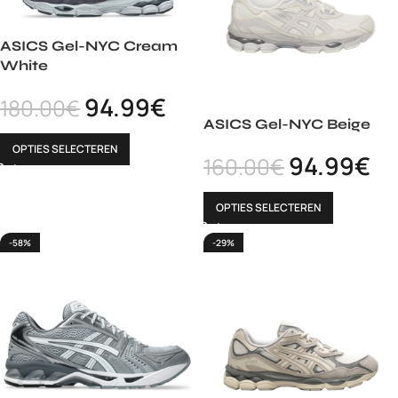
ASICS Gel-NYC Cream
White
94.99
€
180.00
€
ASICS Gel-NYC Beige
OPTIES SELECTEREN
94.99
€
160.00
€
OPTIES SELECTEREN
-58%
-29%