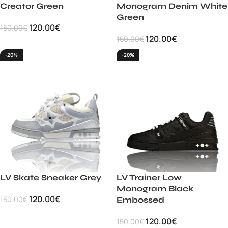
Creator Green
Monogram Denim White
Green
120.00
€
150.00
€
120.00
€
150.00
€
-20%
-20%
LV Skate Sneaker Grey
LV Trainer Low
Monogram Black
120.00
€
150.00
€
Embossed
120.00
€
150.00
€