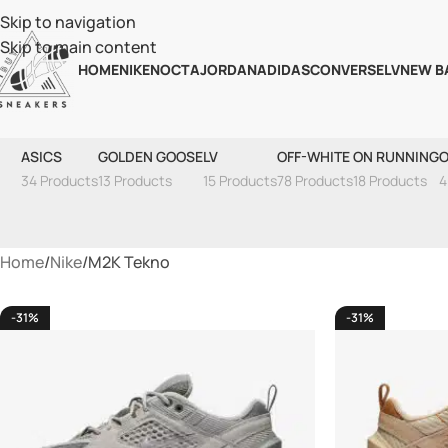
Skip to navigation
Skip to main content
HOME
NIKE
NOCTA
JORDAN
ADIDAS
CONVERSE
LV
NEW B
ASICS
GOLDEN GOOSE
LV
OFF-WHITE
ON RUNNING
O
34 Products
13 Products
15 Products
78 Products
18 Products
4
Home
Nike
M2K Tekno
-31%
-31%