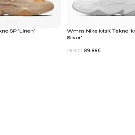
no SP ‘Linen’
Wmns Nike M2K Tekno ‘M
Silver’
89.99
€
130.00
€