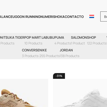
ALANCE
UGG
ON RUNNING
NUMERIS
HOKA
CONTACTO
M2K Tekno
NITSUKA TIGER
POP MART LABUBU
PUMA
SALOMON
SHOP
 Products
10 Products
4 Products
1 Product
122 Products
CONVERSE
NIKE
JORDAN
3 Products
255 Products
138 Products
-31%