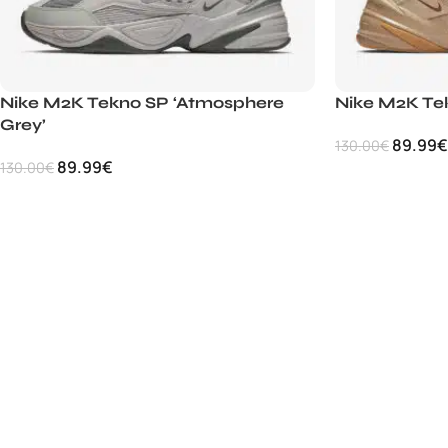
Nike M2K Tekno SP ‘Atmosphere
Nike M2K Tek
Grey’
89.99
€
130.00
€
89.99
€
130.00
€