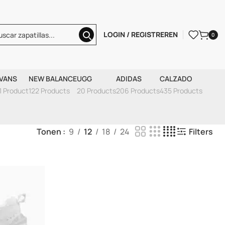
LOGIN / REGISTREREN
0
VANS
NEW BALANCE
UGG
ADIDAS
CALZADO
1 Product
122 Products
20 Products
206 Products
435 Products
Tonen
9
12
18
24
Filters