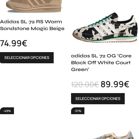
Adidas SL 72 RS Warm
Sandstone Magic Beige
74.99
€
adidas SL 72 OG ‘Core
SELECCIONAR OPCIONES
Black Off White Court
Green’
89.99
€
120.00
€
SELECCIONAR OPCIONES
-49%
-51%