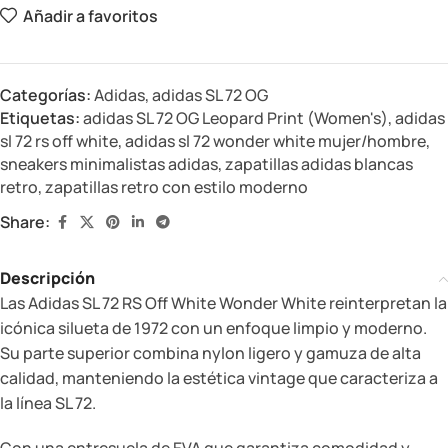
Añadir a favoritos
Categorías:
Adidas
,
adidas SL 72 OG
Etiquetas:
adidas SL 72 OG Leopard Print (Women's)
,
adidas
sl 72 rs off white
,
adidas sl 72 wonder white mujer/hombre
,
sneakers minimalistas adidas
,
zapatillas adidas blancas
retro
,
zapatillas retro con estilo moderno
Share:
Descripción
Las Adidas SL 72 RS Off White Wonder White reinterpretan la
icónica silueta de 1972 con un enfoque limpio y moderno.
Su parte superior combina nylon ligero y gamuza de alta
calidad, manteniendo la estética vintage que caracteriza a
la línea SL 72.