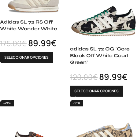
Adidas SL 72 RS Off
White Wonder White
89.99
€
175.00
€
adidas SL 72 OG ‘Core
Black Off White Court
SELECCIONAR OPCIONES
Green’
89.99
€
120.00
€
SELECCIONAR OPCIONES
-49%
-51%