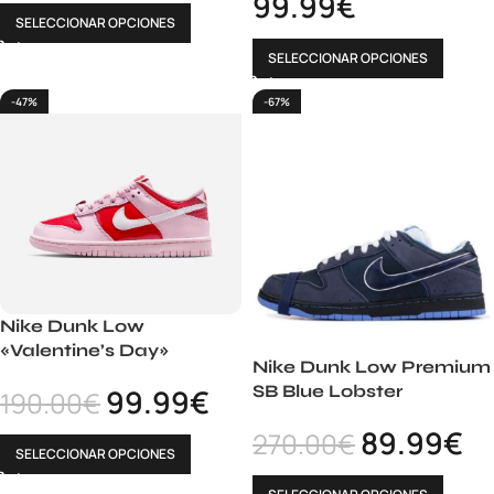
99.99
€
SELECCIONAR OPCIONES
SELECCIONAR OPCIONES
-47%
-67%
Nike Dunk Low
«Valentine’s Day»
Nike Dunk Low Premium
SB Blue Lobster
99.99
€
190.00
€
89.99
€
270.00
€
SELECCIONAR OPCIONES