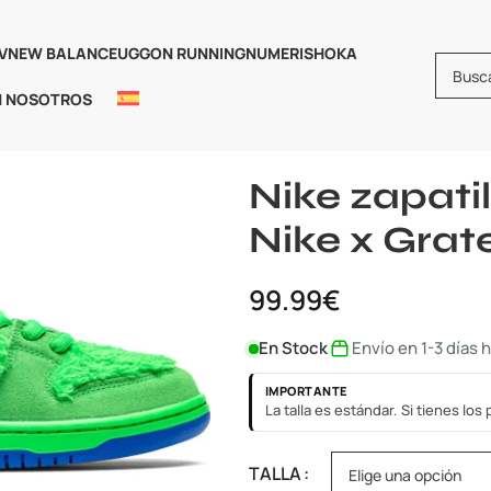
V
NEW BALANCE
UGG
ON RUNNING
NUMERIS
HOKA
N NOSOTROS
Inicio
Nike
Nike Dunk Low
Nik
Nike zapati
Nike x Grat
99.99
€
En Stock
Envío en 1-3 días 
IMPORTANTE
La talla es estándar. Si tienes lo
TALLA