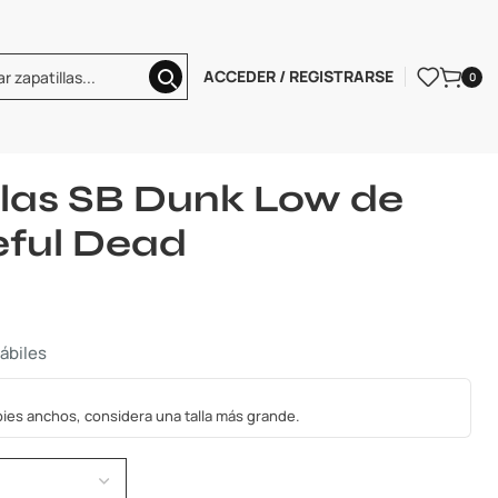
ACCEDER / REGISTRARSE
0
e zapatillas SB Dunk Low de Nike x Grateful Dead
llas SB Dunk Low de
eful Dead
hábiles
s pies anchos, considera una talla más grande.