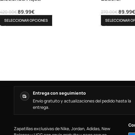
89.99
€
89.99
420.00
€
270.00
€
SELECCIONAR OPCIONES
SELECCIONAR O
Entrega con seguimiento
Envío gratuito y actualizaciones del pedido hasta la
entrega.
Co
Zapatillas exclusivas de Nike, Jordan, Adidas, New
Balance y UGG con envío gratuito y pago seguro.