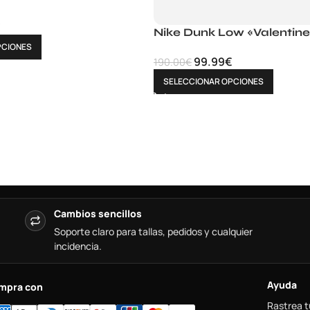
€
Nike Dunk Low «Valentine
PCIONES
99.99
€
190.00
€
SELECCIONAR OPCIONES
Cambios sencillos
Soporte claro para tallas, pedidos y cualquier
incidencia.
Ayuda
mpra con
Rastrea t