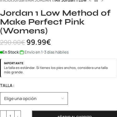
Inicio
Jordan
AIR JORDAN 1
Air Jordan 1 Low
Jordan 1 Low Method of
Make Perfect Pink
(Womens)
99.99
€
290.00
€
En Stock
Envío en 1-3 días hábiles
IMPORTANTE
La talla es estándar. Si tienes los pies anchos, considera una talla
más grande.
TALLA