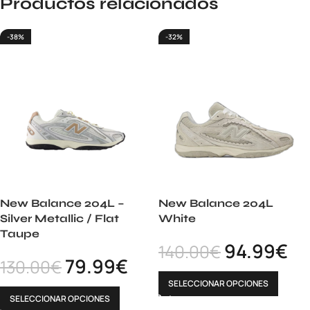
Productos relacionados
-38%
-32%
New Balance 204L –
New Balance 204L
Silver Metallic / Flat
White
Taupe
94.99
€
140.00
€
79.99
€
130.00
€
SELECCIONAR OPCIONES
SELECCIONAR OPCIONES