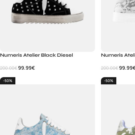
Numeris Atelier Black Diesel
Numeris Atel
99.99
€
99.99
200.00
€
200.00
€
-50%
-50%