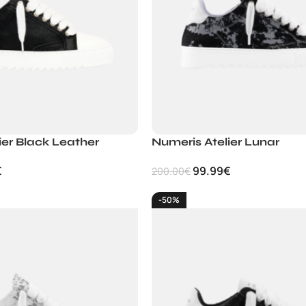
ier Black Leather
Numeris Atelier Lunar
€
99.99
€
200.00
€
-50%