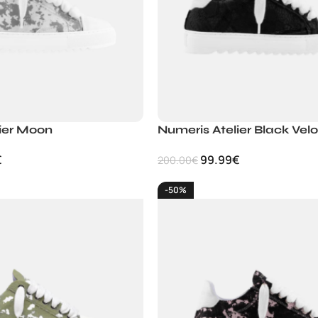
ier Moon
Numeris Atelier Black Velo
€
99.99
€
200.00
€
-50%