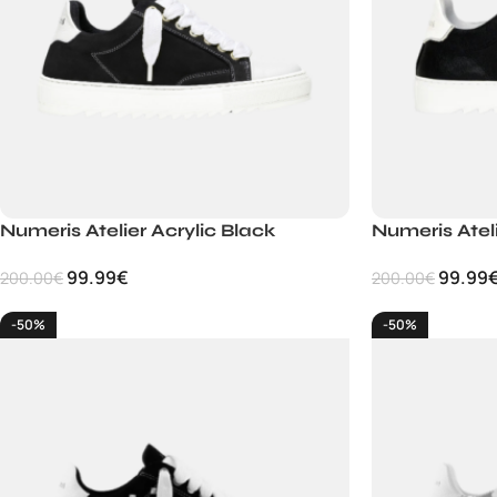
Numeris Atelier Acrylic Black
Numeris Atel
99.99
€
99.99
200.00
€
200.00
€
-50%
-50%