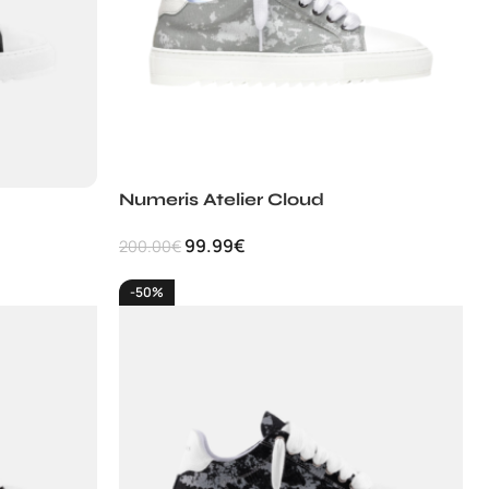
Numeris Atelier Cloud
99.99
€
200.00
€
-50%