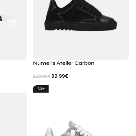
Numeris Atelier Carbon
99.99
€
200.00
€
-50%