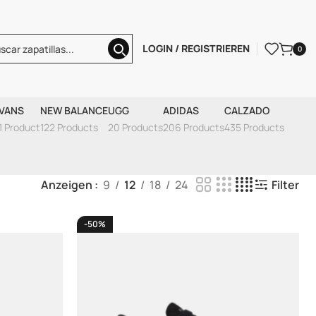
LOGIN / REGISTRIEREN
0
VANS
NEW BALANCE
UGG
ADIDAS
CALZADO
1 Product
122 Products
20 Products
206 Products
435 Products
Anzeigen
9
12
18
24
Filter
-50%