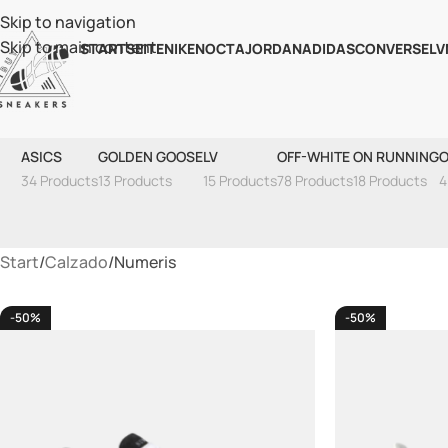
Skip to navigation
Skip to main content
STARTSEITE
NIKE
NOCTA
JORDAN
ADIDAS
CONVERSE
LV
ASICS
GOLDEN GOOSE
LV
OFF-WHITE
ON RUNNING
O
34 Products
13 Products
15 Products
78 Products
18 Products
4
Start
Calzado
Numeris
-50%
-50%