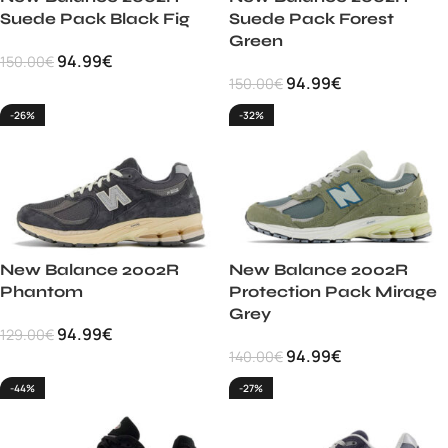
Suede Pack Black Fig
Suede Pack Forest
Green
94.99
€
150.00
€
94.99
€
150.00
€
-26%
-32%
New Balance 2002R
New Balance 2002R
Phantom
Protection Pack Mirage
Grey
94.99
€
129.00
€
94.99
€
140.00
€
-44%
-27%