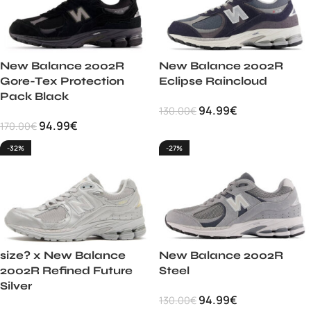
New Balance 2002R
New Balance 2002R
Gore-Tex Protection
Eclipse Raincloud
Pack Black
94.99
€
130.00
€
94.99
€
170.00
€
-32%
-27%
size? x New Balance
New Balance 2002R
2002R Refined Future
Steel
Silver
94.99
€
130.00
€